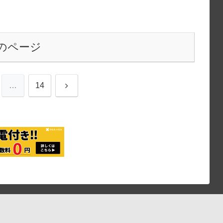
のページ
次
…
14
へ