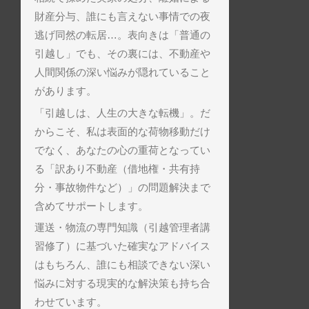
財産分与、誰にも言えない事情での夜
逃げ同然の転居…。表向きは「普通の
引越し」でも、その裏には、不動産や
人間関係の深い悩みが隠れていること
があります。
「引越しは、人生の大きな転機」。だ
からこそ、私は表面的な荷物移動だけ
でなく、あなたの心の重荷となってい
る「訳あり不動産（借地権・共有持
分・事故物件など）」の問題解決まで
含めてサポートします。
運送・物流の専門知識（引越管理者講
習修了）に基づいた確実なアドバイス
はもちろん、誰にも相談できない深い
悩みに対する現実的な解決策も持ち合
わせています。